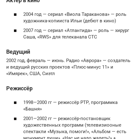
Актёр в кино
2004 год — сериал «Виола Тараканова» — роль
художника-копииста Ильи (дебют в кино)
2007 год — сериал «Атлантида» — роль — хирург
Саша, «RWS» для телеканала СТС
Ведущий
2002 год, февраль — июнь. Радио «Аврора» — создатель
и ведущий русских проектов «Плюс-минус 11» и
«Имярек», США, Сиэтл
Режиссёр
1998—2000 гг — режиссёр РТР, программка
«Башня»
2001—2002 гг — режиссёр-постановщик
художественных программ (телевизиооные
спектакли «Музыка, помоги!», «Альбом — есть
монумент души», «Нас не надо жалеть!» +