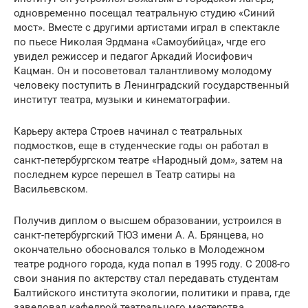
одновременно посещал театральную студию «Синий
мост». Вместе с другими артистами играл в спектакле
по пьесе Николая Эрдмана «Самоубийца», чгде его
увидел режиссер и педагог Аркадий Иосифович
Кацман. Он и посоветовал талантливому молодому
человеку поступить в Ленинградский государственный
институт театра, музыки и кинематографии.
Карьеру актера Строев начинал с театральных
подмостков, еще в студенческие годы он работал в
санкт-петербургском театре «Народный дом», затем на
последнем курсе перешел в Театр сатиры на
Васильевском.
Получив диплом о высшем образовании, устроился в
санкт-петербургский ТЮЗ имени А. А. Брянцева, но
окончательно обосновался только в Молодежном
театре родного города, куда попал в 1995 году. С 2008-го
свои знания по актерству стал передавать студентам
Балтийского института экологии, политики и права, где
заведовал кафедрой театрального мастерства.