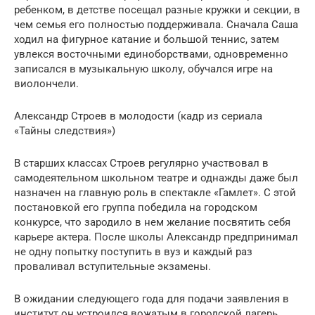
ребенком, в детстве посещал разные кружки и секции, в
чем семья его полностью поддерживала. Сначала Саша
ходил на фигурное катание и большой теннис, затем
увлекся восточными единоборствами, одновременно
записался в музыкальную школу, обучался игре на
виолончели.
Александр Строев в молодости (кадр из сериала
«Тайны следствия»)
В старших классах Строев регулярно участвовал в
самодеятельном школьном театре и однажды даже был
назначен на главную роль в спектакле «Гамлет». С этой
постановкой его группа победила на городском
конкурсе, что зародило в нем желание посвятить себя
карьере актера. После школы Александр предпринимал
не одну попытку поступить в вуз и каждый раз
проваливал вступительные экзамены.
В ожидании следующего года для подачи заявления в
институт он устроился вожатым в городской лагерь,