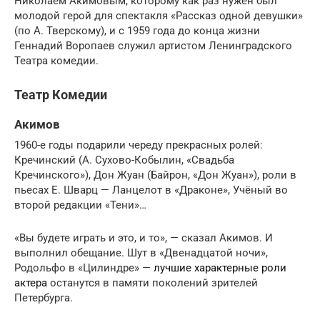
Николаем Акимовым, которому как раз нужен был
молодой герой для спектакля «Рассказ одной девушки»
(по А. Тверскому), и с 1959 года до конца жизни
Геннадий Воропаев служил артистом Ленинградского
Театра комедии.
Театр Комедии
Акимов
1960-е годы подарили череду прекрасных ролей:
Кречинский (А. Сухово-Кобылин, «Свадьба
Кречинского»), Дон Жуан (Байрон, «Дон Жуан»), роли в
пьесах Е. Шварц — Ланцелот в «Драконе», Учёный во
второй редакции «Тени»…
«Вы будете играть и это, и то», — сказал Акимов. И
выполнил обещание. Шут в «Двенадцатой ночи»,
Родольфо в «Цилиндре» —
лучшие характерные роли
актера
останутся в памяти поколений зрителей
Петербурга.