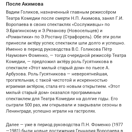
После Акимова
Вадим Голиков, назначенный главным режиссёром
Театра Комедии после смерти Н.П. Акимова, занял Г.И.
Воропаева в своих спектаклях «Сослуживцы» по
Э.Брагинскому и Э.Рязанову (Новосельцев) и
«Романтики» по Э.Ростану (Страфорель). Обе эти роли
принесли актёру успех; спектакли шли долго и успешно.
Именно в период руководства В.С. Голикова Пётр
Наумович Фоменко, — тогда очередной режиссёр Театра
Комедии, — предложил актёру роль Гусятникова в
спектакле «Этот милый старый дом» по пьесе А.
Арбузова. Роль Гусятникова — невероятнейшая,
трогательная, с такой чистотой и искренностью
играемая актёром, стала его новым открытием. «Этот
милый старый дом» оказался программным
спектаклем для Театра Комедии на долгие годы. Его
сыграли 500 раз, им открывали и закрывали сезоны в
Ленинграде, успешно играли на гастролях.
Далее — уже в период руководства П.Н. Фоменко (1977
—1981) были новые достижения Геннадия Воропаева в