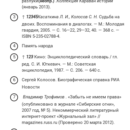
разлуки
(неопр.)
.
Коллекция Караван историй
(январь 2013).
↑
1
2
3
4
5
Касаткина Л. И., Колосов С. Н.
Судьба на
двоих. Воспоминания в диалогах. — М.: Молодая
гвардия, 2005. — С. 16—22, 29—32, 40. — 368 с. —
ISBN 5-235-02788-4.
Память народа
↑
1
2
3
Кино: Энциклопедический словарь / гл.
ред. С. И. Юткевич. — М.: Советская
энциклопедия, 1987. — С. 206. — 640 с.
Сергей Колосов. Биографическая справка РИА
Новости
Владимир Трофимов
. «Забыть не имеем права»
(опубликовано в журнале «Сибирские огни»,
2007 год, № 5). Некоммерческий литературный
интернет-проект «Журнальный зал» //
magazines.russ.ru (Проверено 20 марта 2012).