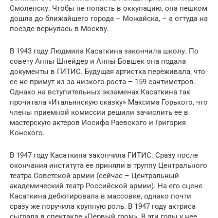
Смоленску. Чтобы не попасть в оккупацию, она пешком
дошла до ближайшего города – Можайска, – а оттуда на
поезде вернулась в Москву.
В 1943 году Людмила Касаткина закончила школу. По
совету Анны Шнейдер и Анны Бовшек она подала
документы в ГИТИС. Будущая артистка переживала, что
ее не примут из-за низкого роста – 159 сантиметров.
Однако на вступительных экзаменах Касаткина так
прочитала «Итальянскую сказку» Максима Горького, что
члены приемной комиссии решили зачислить ее в
мастерскую актеров Иосифа Раевского и Григория
Конского.
В 1947 году Касаткина закончила ГИТИС. Сразу после
окончания института ее приняли в труппу Центрального
театра Советской армии (сейчас – Центральный
академический театр Российской армии). На его сцене
Касаткина дебютировала в массовке, однако почти
сразу же поручила крупную роль. В 1947 году актриса
сыграла в спектакле «Первый гром». В эти годы у нее