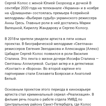
Сергей Колос с женой Юлией Скороход и дочкой В
сентябре 2020 года на телеканале «Украина» и в ноябре
на «Домашнем» состоялась премьера 4-серийной
мелодрамы «Выбирая судьбу» украинского режиссера
Анны Гресь. Главные роли в ней достались Марии
Валешной, Кириллу Жандарову и Сергею Колосу.
В 2018-м зрители увидели артиста в пяти новых
проектах. В биографической мелодраме «Светлана»
режиссеров Евгения Звездакова и Александра (Алеко)
Цабадзе Сергей Колос появился в роли Василия
Сталина. Это лента о жизни дочери Иосифа Сталина —
Светланы Аллилуевой. Сыграл актер и в детективах
«Контакт» и «Ворона». Во второй картине его
партнерами стали Елизавета Боярская и Анатолий
Белый.
Основным проектом этого периода в кинокарьере
артиста стал криминальный сериал «Реализация». В
фильме речь пошла о работе отдела УМВД по
Центральному району Санкт-Петербурга, где Колос