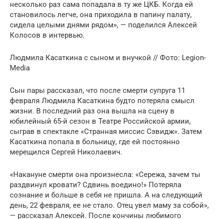
несколько раз сама попадала в ту же ЦКБ. Когда ей
становилось легче, она приходила в папину палату,
сидела целыми днями рядом», — поделился Алексей
Колосов в интервью.
Людмила Касаткина с сыном и внучкой // Фото: Legion-
Media
Сын пары рассказал, что после cмepти супруга 11
февраля Людмила Касаткина будто потеряла смысл
жизни. В последний раз она вышла на сцену в
юбилейный 65-й сезон в Театре Российской армии,
сыграв в спектакле «Странная миссис Сэвидж». Затем
Касаткина попала в больницу, где ей постоянно
мерещился Сергeй Николаевич.
«Накануне cмepти она произнесла: «Сережа, зачем ты
раздвинул кровати? Сдвинь воедино!» Потеряла
сознание и больше в себя не пришла. А на следующий
день, 22 февраля, ее не стало. Отец увел маму за собой»,
— рассказал Алексей. После кончины любимого