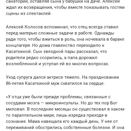
санатории, оставляя сына у бабушки на даче. Алексей
ждал их возвращения, чтобы вместе показывать гостям
сцены из спектаклей.
Алексей Колосов вспоминал, что отец всегда ставил
перед матерью сложные задачи в работе. Однажды
ради того, чтобы вжиться в роль, она ночевала в баpaке
концлагеря. Но дома главенство переходило к
Касаткиной. Сын звездной пары рассказал, что
родители редко ссорились, а папа дорожил
возлюбленной и уступал ей во многих вопросах.
Уход супруга дался актрисе тяжело. На праздновании
86-летия Касаткиной муж схватился за сердце.
«У отца уже были прежде проблемы, связанные с
сосудами мозга — микроинсульты. Но до тех пор Бог
миловал. В последние месяцы он существовал в каком-
то параллельном мире, лишь изредка приходя в
сознание. Мама навещала его каждый день. У нее от
переживаний обострились собственные болезни. И она