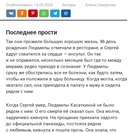
Опубликовано:
13.09.2023
Актеры
Елена Смирнова
Последнее прости
Так они прожили большую хорошую жизнь. 86 день
рождения Людмилы отмечали в ресторане, и Сергей
вдруг схватился за сердце — инсульт. Он так
и не оправился, несколько месяцев был где-то между
мирами, редко приходя в сознание. У Людмилы
сразу же обострились все ее болезни, как будто затем,
чтобы их положили в одну больницу. Когда могла, когда
хватало сил, она приходила в палату к мужу и сидела
рядом с ним.
Когда Сергей умер, Людмилы Касаткиной не было
рядом с ним. О его смерти ей сказал сын. Она молча,
задумчиво кивнула. На прощание приехала задолго
до официальной панихиды, постояла рядом
с любимым, кивнула и пошла прочь. Она знала, что