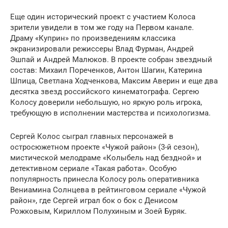
Еще один исторический проект с участием Колоса
зрители увидели в том же году на Первом канале.
Драму «Куприн» по произведениям классика
экранизировали режиссеры Влад Фурман, Андрей
Эшпай и Андрей Малюков. В проекте собран звездный
состав: Михаил Пореченков, Антон Шагин, Катерина
Шпица, Светлана Ходченкова, Максим Аверин и еще два
десятка звезд российского кинематографа. Сергею
Колосу доверили небольшую, но яркую роль игрока,
требующую в исполнении мастерства и психологизма.
Сергей Колос сыграл главных персонажей в
остросюжетном проекте «Чужой район» (3-й сезон),
мистической мелодраме «Колыбель над бездной» и
детективном сериале «Такая работа». Особую
популярность принесла Колосу роль оперативника
Вениамина Солнцева в рейтинговом сериале «Чужой
район», где Сергей играл бок о бок с Денисом
Рожковым, Кириллом Полухиным и Зоей Буряк.