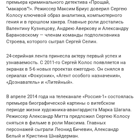
премьера криминального детектива «Прощай,
“макаров”!». Режиссер Максим Бриус доверил Сергею
Колосу ключевой образ аналитика, компьютерного
гения и в прошлом хакера. Главные роли достались
Валентину Кузнецову, Андрею Аверкову и Александру
Барановскому — членам команды подполковника
Строева, которого сыграл Сергей Селин.
24-серийная лента принесла актеру первый успех и
узнаваемость. С 2011-го Сергей Колос появляется на
экранах в 5-6 новых проектах ежегодно. Он снялся в
сериалах «Фокусник», «Агент особого назначения»,
«Дознаватель» и «Литейный».
В апреле 2014 года на телеканале «Россия-1» состоялась
премьера биографической картины о витебском
периоде жизни художника-авангардиста Марка Шагала.
Режиссер Александр Митта предложил Сергею Колосу
сняться в фильме в роли Максима. Главных
персонажей сыграли Леонид Бичевин, Александр
Белый и Кристина Шнайдерман.