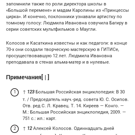
запомнили также по роли директора школы в
«Большой перемене» и мадам Каролины из «Принцессы
цирка». И конечно, поклонники узнавали артистку по
томному голосу: Людмила Ивановна озвучила Багиру в
серии советских мультфильмов о Маугли.
Колосов и Касаткина известны и как педагоги: в конце
70-х они создали творческую мастерскую в ГИТИСе,
просуществовавшую 12 лет. Людмила Ивановна
преподавала в стенах альма-матер и в нулевые.
Примечания[ | ]
↑
1
2
3
Большая Российская энциклопедия: В 30
т. / Председатель науч.-ред. совета Ю. С. Осипов.
Отв. ред С. Л. Кравец. Т. 14. Киреев — Конго. —
М.: Большая Российская энциклопедия, 2009. —
751 с.: ил.: карт.
↑
1
2
Алексей Колосов. Одиннадцать дней