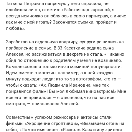
Татьяна Петровна напрямую у него спросила, не
влюбился ли он, ответил: «Работая над картиной, я
всегда немножко влюбляюсь в свою партнершу, а иначе
как мне с ней играть? Закончатся съемки, пройдет и
любовь».
Заработав на отдельную квартиру, супруги решились на
прибавление в семье. В 33 Касаткина родила сына
Алексея, но засиживаться в декрете не стала. «Никаких
обид по отношению к родителям у меня не возникало.
Комплексовал я только из-за маминой популярности.
Идем вместе в магазин, например, а к ней каждую
минуту подходят люди: кто-то за автографом, кто-то —
чтобы сказать: «Ах, Людмила Ивановна, мне так
понравился фильм! Вы моя любимая киноактриса!» Мне
все это не нравилось — я стеснялся, что на нас все
смотрят», — признавался Алексей.
Совместным успехом режиссера и актрисы стали
фильмы «Укрощение строптивой», «Вызываем огонь на
себя», «Помни имя свое», «Раскол». Касаткину зрители