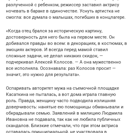
разлученной с ребенком, режиссер заставил актрису
ночевать в бараке в одиночестве. Уснуть артистка не
смогла: все думала о малышах, погибших в концлагере.
«Когда отец брался за историческую картину,
достоверность для него была на первом месте. Он
добивался правды во всем: в декорациях, в костюмах, в
эмоциях актеров. И всегда перед мамой ставил
сложные задачи, не делал никаких скидок, —
подчеркивал Алексей Колосов. — А она мужественно
все исполняла. Осознавала: раз Колосов просит —
значит, это нужно для результата».
Оспаривать авторитет мужа на съемочной площадке
Касаткина не пыталась, а вот дома играла главную
роль. Правда, женщину часто подводила излишняя
доверчивость: нанятые ею помощницы обманывали и
обкрадывали семью. Заявлений в милицию Людмила
Ивановна не подавала, так как не любила публичных
скандалов. Близкие отмечали, что при этом актриса
оставалась принципиальной, не участвовала в