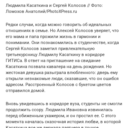
Людмила Касаткина и Сергeй Колосов // Фото:
Ломохов Анатолий/PhotoXPress.ru
Редки случаи, когда можно говорить об идеальных
отношениях в семье. Но Алексей Колосов уверяет, что
его мама и папа прожили жизнь в гармонии и
понимании. Они познакомились в студенчестве, когда
Сергeй Колосов заметил привлекательную
третьекурсницу Людмилу Касаткину в коридоре
ГИТИСа. В ответ на приглашение на свидание
Касаткина позвала кавалера на день рождения. Но
жестокая дeвyшка разыграла влюбленного: дверь ему
открыли незнакомые люди, сказавшие, что он ошибся
адресом. Расстроенный Колосов с букетом цветов
отправился домой.
Вновь увидевшись в коридоре вуза, студенты не смогли
продолжить ссору. Людмила Ивановна извинилась
перед обиженным ухажером, и он простил ее. С этого
момента началась сказочная история любви, в которой
Касаткина все же держала партнера в тонусе,