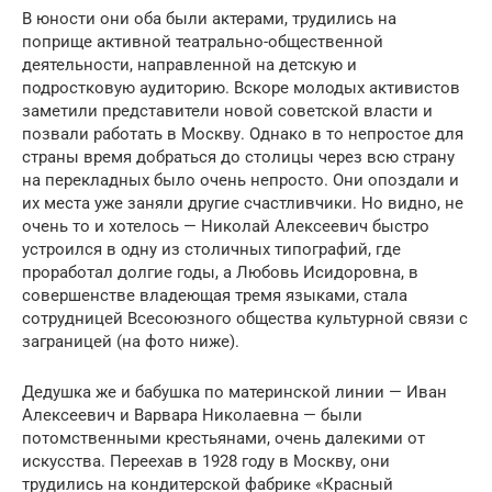
В юности они оба были актерами, трудились на
поприще активной театрально-общественной
деятельности, направленной на детскую и
подростковую аудиторию. Вскоре молодых активистов
заметили представители новой советской власти и
позвали работать в Москву. Однако в то непростое для
страны время добраться до столицы через всю страну
на перекладных было очень непросто. Они опоздали и
их места уже заняли другие счастливчики. Но видно, не
очень то и хотелось — Николай Алексеевич быстро
устроился в одну из столичных типографий, где
проработал долгие годы, а Любовь Исидоровна, в
совершенстве владеющая тремя языками, стала
сотрудницей Всесоюзного общества культурной связи с
заграницей (на фото ниже).
Дедушка же и бабушка по материнской линии — Иван
Алексеевич и Варвара Николаевна — были
потомственными крестьянами, очень далекими от
искусства. Переехав в 1928 году в Москву, они
трудились на кондитерской фабрике «Красный