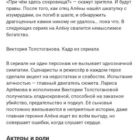
«При чём здесь сокровища?» — скажут зрители. И будут
правы. После того, как отец Алёны нашёл шкатулку с
изумрудами, он погиб в шахте, и обнаружить
драгоценные камни никому не удалось… пока что. В
следующих сериях на Алёну свалится немыслимое
богатство.
Виктория Толстоганова. Кадр из сериала
В сериале ни один персонаж не вызывает однозначной
симпатии. Сценаристы и режиссёр в каждом герое
сделали акцент на недостатках и слабостях. Испытание
алчностью — главный двигатель сюжета. Лариса
Артёмова в исполнении Виктории Толстогановой
получилась хладнокровной, способной на заказное
убийство, предательство и подкуп. Её сыновья
постоянно ввязываются в неприятные истории, даже
главная героиня Алёна ищет во всём выгоду, но
совершает ошибки, когда слушает сердце.
Актеры и роли