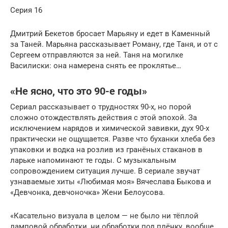
Серия 16
Дмитрий Бекетов бросает Марьяну и едет в Каменный
за Таней. Марьяна рассказывает Роману, где Таня, и от с
Сергеем отправляются за ней. Таня на могилке
Василиски: она намерена снять ее проклятье…
«Не ясно, что это 90-е годы»
Сериал рассказывает о трудностях 90-х, но порой
сложно отождествлять действия с этой эпохой. За
исключением нарядов и химической завивки, дух 90-х
практически не ощущается. Разве что буханки хлеба без
упаковки и водка на розлив из гранёных стаканов в
ларьке напоминают те годы. С музыкальным
сопровождением ситуация лучше. В сериале звучат
узнаваемые хиты «Любимая моя» Вячеслава Быкова и
«Девчонка, девчоночка» Жени Белоусова.
«Касательно визуала в целом — не было ни тёплой
ламповой обработки, ни обработки под плёнку, вообще