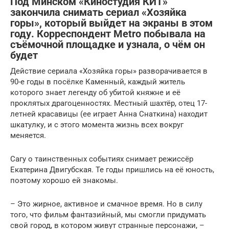
Под Минском «Киностудия КИТ»
закончила снимать сериал «Хозяйка
горы», который выйдет на экраны в этом
году. Корреспондент Metro побывала на
съёмочной площадке и узнала, о чём он
будет
Действие сериала «Хозяйка горы» разворачивается в
90-е годы в посёлке Каменный, каждый житель
которого знает легенду об убитой княжне и её
проклятых драгоценностях. Местный шахтёр, отец 17-
летней красавицы (ее играет Анна Снаткина) находит
шкатулку, и с этого момента жизнь всех вокруг
меняется.
Сагу о таинственных событиях снимает режиссёр
Екатерина Двигубская. Те годы пришлись на её юность,
поэтому хорошо ей знакомы.
– Это жирное, активное и смачное время. Но в силу
того, что фильм фантазийный, мы смогли придумать
свой город, в котором живут странные персонажи, –