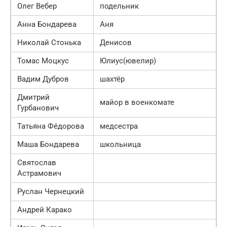
Олег Вебер
подельник
Анна Бондарева
Аня
Николай Стонька
Денисов
Томас Моцкус
Юлиус(ювелир)
Вадим Дубров
шахтёр
Дмитрий
майор в военкомате
Гурбанович
Татьяна Фёдорова
медсестра
Маша Бондарева
школьница
Святослав
Астрамович
Руслан Чернецкий
Андрей Карако