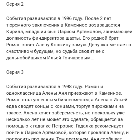
Серия 2
События развиваются в 1996 году. После 2 лет
тюремного заключения в Каменное возвращается
Кирилл, младший сын Ларисы Артемовой, занимающей
должность финдиректора шахты. Его родной брат
Роман зовет Алену Кошкину замуж. Девушка мечтает о
счастливом будущем, но судьба сводит ее с
дальнобойщиком Ильей Гончаровым…
Серия 3
События развиваются в 1998 году. Роман и
одноклассница Алены Аня приезжают в Каменное.
Роман стал успешным бизнесменом, а Алена с Ильей
едва сводят концы с концами, торгуя пирожками на
трассе. Алена хочет забеременеть, но поскольку уже
несколько лет не может это сделать, обращается за
помощью к гадалке Петровне. Гадалка рекомендует
пойти к Ларисе Артемовой, которая прокляла Алену, и
попросить прощения. Тем временем, Аня сообщает