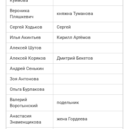
Куимова
Вероника
княжна Туманова
Пляшкевич
Сергей Ходьков
Сергей
Илья Акинтьев
Кирилл Артёмов
Алексей Шутов
Алексей Коряков
Дмитрий Бекетов
Андрей Сенькин
Зоя Антонова
Ольга Бурлакова
Валерий
подельник
Воротынский
Анастасия
жена Гордеева
Знаменщикова