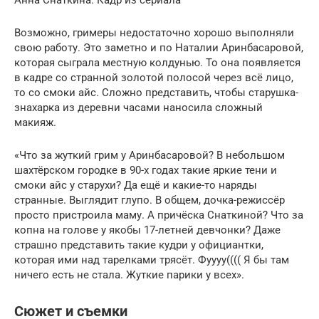
Анна Снаткина. Кадр из сериала
Возможно, гримеры недостаточно хорошо выполняли
свою работу. Это заметно и по Наталии Аринбасаровой,
которая сыграла местную колдунью. То она появляется
в кадре со странной золотой полосой через всё лицо,
то со смоки айс. Сложно представить, чтобы старушка-
знахарка из деревни часами наносила сложный
макияж.
«Что за жуткий грим у Аринбасаровой? В небольшом
шахтёрском городке в 90-х годах такие яркие тени и
смоки айс у старухи? Да ещё и какие-то наряды
странные. Выглядит глупо. В общем, дочка-режиссёр
просто пристроила маму. А причёска Снаткиной? Что за
копна на голове у якобы 17-летней девчонки? Даже
страшно представить такие кудри у официантки,
которая ими над тарелками трясёт. Фуууу(((( Я бы там
ничего есть не стала. Жуткие парики у всех».
Сюжет и съемки