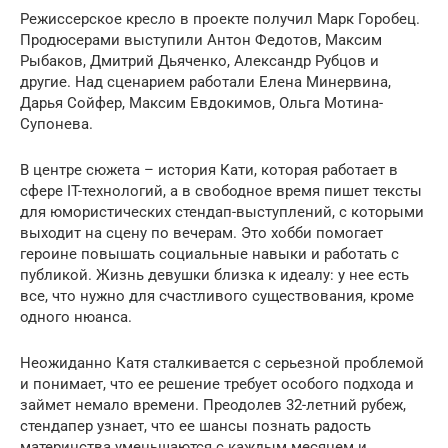
Режиссерское кресло в проекте получил Марк Горобец.
Продюсерами выступили Антон Федотов, Максим
Рыбаков, Дмитрий Дьяченко, Александр Рубцов и
другие. Над сценарием работали Елена Минервина,
Дарья Сойфер, Максим Евдокимов, Ольга Мотина-
Супонева.
В центре сюжета – история Кати, которая работает в
сфере IT-технологий, а в свободное время пишет тексты
для юмористических стендап-выступлений, с которыми
выходит на сцену по вечерам. Это хобби помогает
героине повышать социальные навыки и работать с
публикой. Жизнь девушки близка к идеалу: у нее есть
все, что нужно для счастливого существования, кроме
одного нюанса.
Неожиданно Катя сталкивается с серьезной проблемой
и понимает, что ее решение требует особого подхода и
займет немало времени. Преодолев 32-летний рубеж,
стендапер узнает, что ее шансы познать радость
материнства уменьшаются с каждым месяцем и