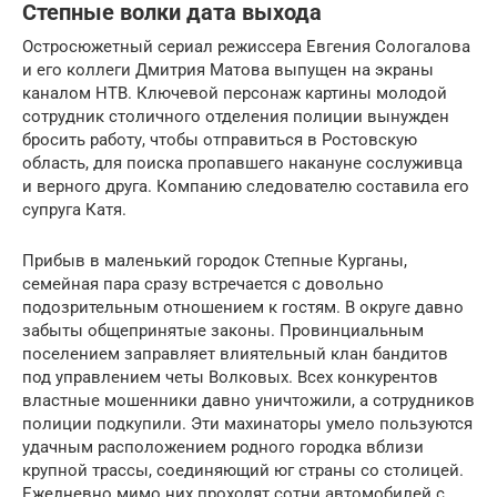
Степные волки дата выхода
Остросюжетный сериал режиссера Евгения Сологалова
и его коллеги Дмитрия Матова выпущен на экраны
каналом НТВ. Ключевой персонаж картины молодой
сотрудник столичного отделения полиции вынужден
бросить работу, чтобы отправиться в Ростовскую
область, для поиска пропавшего накануне сослуживца
и верного друга. Компанию следователю составила его
супруга Катя.
Прибыв в маленький городок Степные Курганы,
семейная пара сразу встречается с довольно
подозрительным отношением к гостям. В округе давно
забыты общепринятые законы. Провинциальным
поселением заправляет влиятельный клан бандитов
под управлением четы Волковых. Всех конкурентов
властные мошенники давно уничтожили, а сотрудников
полиции подкупили. Эти махинаторы умело пользуются
удачным расположением родного городка вблизи
крупной трассы, соединяющий юг страны со столицей.
Ежедневно мимо них проходят сотни автомобилей с