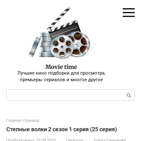
Перейти
к
контенту
Movie time
Лучшие кино подборки для просмотра,
премьеры сериалов и многое другое
Поиск:
Главная страница
Степные волки 2 сезон 1 серия (25 серия)
Опубликовано:
13.09.2023
Сериалы
Елена Смирнова