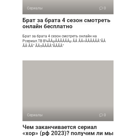
Сериалы
0
Брат за брата 4 сезон смотреть
онлайн бесплатно
Брат за брата 4 сезон смотреть онлайн на
Рсериал.ТВ В¼ÃÂµÃÂÃÂÃÂµ ÃÂ ÃÂ«ÃÂÃÂÃÂ°ÃÂ
ÃÂ·ÃÂ° ÃÂ±ÃÂÃÂ°ÃÂÃÂ°
Сериалы
0
Чем заканчивается сериал
«хор» (рф 2023)? получим ли мы