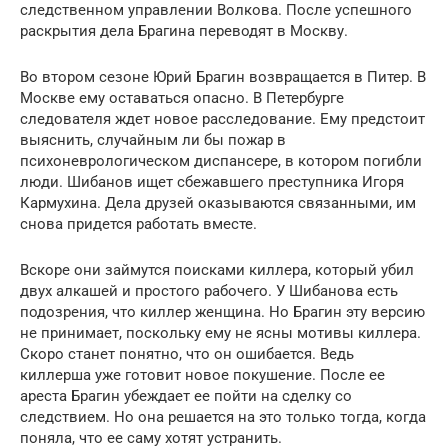
следственном управлении Волкова. После успешного
раскрытия дела Брагина переводят в Москву.
Во втором сезоне Юрий Брагин возвращается в Питер. В
Москве ему оставаться опасно. В Петербурге
следователя ждет новое расследование. Ему предстоит
выяснить, случайным ли бы пожар в
психоневрологическом диспансере, в котором погибли
люди. Шибанов ищет сбежавшего преступника Игоря
Кармухина. Дела друзей оказываются связанными, им
снова придется работать вместе.
Вскоре они займутся поисками киллера, который убил
двух алкашей и простого рабочего. У Шибанова есть
подозрения, что киллер женщина. Но Брагин эту версию
не принимает, поскольку ему не ясны мотивы киллера.
Скоро станет понятно, что он ошибается. Ведь
киллерша уже готовит новое покушение. После ее
ареста Брагин убеждает ее пойти на сделку со
следствием. Но она решается на это только тогда, когда
поняла, что ее саму хотят устранить.