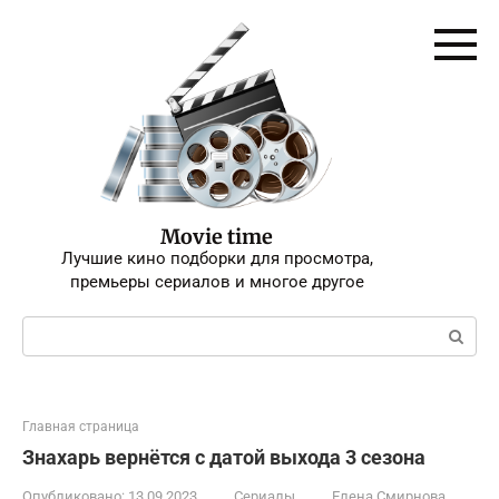
Перейти
к
контенту
Movie time
Лучшие кино подборки для просмотра,
премьеры сериалов и многое другое
Поиск:
Главная страница
Знахарь вернётся с датой выхода 3 сезона
Опубликовано:
13.09.2023
Сериалы
Елена Смирнова