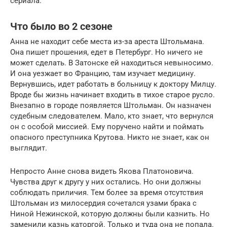
сериала.
Что было во 2 сезоне
Анна не находит себе места из-за ареста Штольмана.
Она пишет прошения, едет в Петербург. Но ничего не
может сделать. В Затонске ей находиться невыносимо.
И она уезжает во Францию, там изучает медицину.
Вернувшись, идет работать в больницу к доктору Милцу.
Вроде бы жизнь начинает входить в тихое старое русло.
Внезапно в городе появляется Штольман. Он назначен
судебным следователем. Мало, кто знает, что вернулся
он с особой миссией. Ему поручено найти и поймать
опасного преступника Крутова. Никто не знает, как он
выглядит.
Непросто Анне снова видеть Якова Платоновича.
Чувства друг к другу у них остались. Но они должны
соблюдать приличия. Тем более за время отсутствия
Штольман из милосердия сочетался узами брака с
Ниной Нежинской, которую должны были казнить. Но
заменили казнь каторгой. Только и туда она не попала.