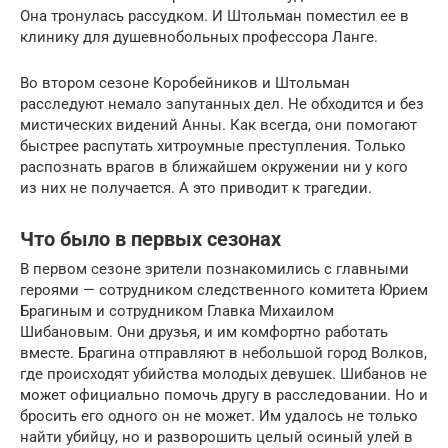
Она тронулась рассудком. И Штольман поместил ее в
клинику для душевнобольных профессора Ланге.
Во втором сезоне Коробейников и Штольман
расследуют немало запутанных дел. Не обходится и без
мистических видений Анны. Как всегда, они помогают
быстрее распутать хитроумные преступления. Только
распознать врагов в ближайшем окружении ни у кого
из них не получается. А это приводит к трагедии.
Что было в первых сезонах
В первом сезоне зрители познакомились с главными
героями — сотрудником следственного комитета Юрием
Брагиным и сотрудником Главка Михаилом
Шибановым. Они друзья, и им комфортно работать
вместе. Брагина отправляют в небольшой город Волков,
где происходят убийства молодых девушек. Шибанов не
может официально помочь другу в расследовании. Но и
бросить его одного он не может. Им удалось не только
найти убийцу, но и разворошить целый осиный улей в