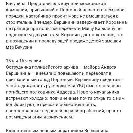
Бачурина. Представитель крупной московской
компании, прибывший в Портовый навести в нём свои
порядки, настойчиво просит мэра не вмешиваться в
строительный тендер. Вершинин задерживает Коровина
на границе при попытке перевезти Машу Карелину по
подложным документам. Коровин дает показания, что
в похищении и последующей продаже детей замешан
мэр Бачурин.
15-я и 16-я серии
Сотрудника полицейского архива — майора Андрея
Вершинина — внезапно повышают и переводят в
приграничный город Портовый. Вершинину предстоит
занять должность руководителя УВД вместо недавно
погибшего полковника Авдеева. Нового начальника
встречают холодно: подчиненные почти открыто с ним
конфликтуют, а пресса и общественность,
взволнованные недавней серией ограблений, просто
возмущены этим назначением.
Единственным верным соратником Вершинина