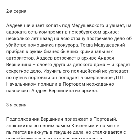
2-я серия
Авдеев начинает копать под Медушевского и узнает, на
адвоката есть компромат в петербургском архиве:
несколько лет назад на всю страну прогремело дело об
убийстве помощника прокурора. Тогда Медушевский
прибрал к рукам бизнес бывших криминальных
авторитетов. Авдеев встречает в архиве Андрея
Вершинина – своего друга из детского дома — и крадет
секретное дело. Изучить его полицейский не успевает:
по пути в портовый он попадает в смертельное ДТП.
Начальником полиции в Портовом неожиданно
назначают Андрея Вершинина из архива.
3-я серия
Подполковник Вершинин приезжает в Портовый,
знакомится со своим замом Князевым и на месте
пытается вникнуть в текущие дела, но сталкивается с
пренебрежительным отношением коллег и