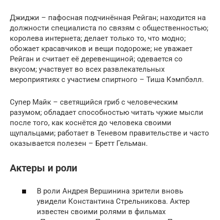
Джиджи – пафосная подчинённая Рейган; находится на
должности специалиста по связям с общественностью;
королева интернета; делает только то, что модно;
обожает красавчиков и вещи подороже; не уважает
Рейган и считает её деревенщиной; одевается со
вкусом; участвует во всех развлекательных
мероприятиях с участием спиртного – Тиша Кэмпбэлл.
Супер Майк – светящийся гриб с человеческим
разумом; обладает способностью читать чужие мысли
после того, как коснётся до человека своими
щупальцами; работает в Теневом правительстве и часто
оказывается полезен – Бретт Гельман.
Актеры и роли
В роли Андрея Вершинина зрители вновь
увидели Константина Стрельникова. Актер
известен своими ролями в фильмах