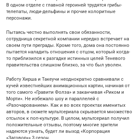
В одном отделе с главной героиней трудятся грибы-
телепаты, люди-дельфины и прочие колоритные
персонажи.
Пытаясь честно выполнять свои обязанности,
сотрудница секретной компании нередко встречает на
своем пути преграды. Кроме того, дома она постоянно
пытается наладить отношения с отцом, который когда-
то приблизился к разгадке истинных целей Теневого
правительства слишком близко, за что был уволен.
Работу Хирша и Такеучи неоднократно сравнивали с
кучей известнейших анимационных картин, начиная от
того самого «Гравити Фолза» и заканчивая «Риком и
Морти». Не избежало шоу и параллелей с
«Разочарованием». Как и во всех проектах именитых
авторов, в сюжете мультсериала скрывается множество
отсылок к поп-культуре. В целом, мультсериал получил
положительные отзывы, поэтому многие зрители
надеются узнать, будет ли выход «Корпорация
«Заговор»» 3 сезон.