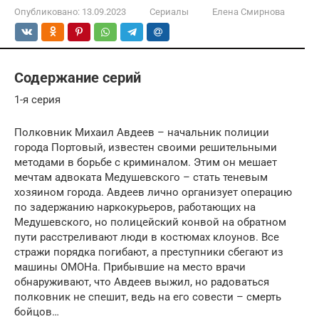
Опубликовано:
13.09.2023
Сериалы
Елена Смирнова
Содержание серий
1-я серия
Полковник Михаил Авдеев – начальник полиции
города Портовый, известен своими решительными
методами в борьбе с криминалом. Этим он мешает
мечтам адвоката Медушевского – стать теневым
хозяином города. Авдеев лично организует операцию
по задержанию наркокурьеров, работающих на
Медушевского, но полицейский конвой на обратном
пути расстреливают люди в костюмах клоунов. Все
стражи порядка погибают, а преступники сбегают из
машины ОМОНа. Прибывшие на место врачи
обнаруживают, что Авдеев выжил, но радоваться
полковник не спешит, ведь на его совести – смерть
бойцов…