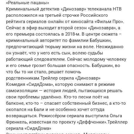
«Реальные пацаны»
Криминальный детектив «Динозавр» телеканала НТВ
расположился на третьей строчке Российского
рейтинга сериалов онлайн от киносайта «Фильм Про».
Сейчас в эфир выходит второй сезон «Динозавра», а
его премьера состоялась в 2018-м. В центре сюжета –
криминальный авторитет по фамилии Бабушкин,
предпочитающий тюрьму жизни на воле. Неожиданно
он узнаёт, что у него есть сын, волею судьбы
работающий следователем. Сейчас молодому человеку
и его семье грозит большая опасность. Бабушкин, во
что бы то ни стало, решает помочь
родственникам.Трейлер серила «Динозавр»
Комедия «СидяДома», которую снимают в режиме
самоизоляции — история людей, пытающихся решать
свои проблемы удалённо. Кто-то песни поёт на
балконе, кто-то – спасает собственный бизнес, а кто-то
окопался на Бали и не особенно хочет оттуда
возвращаться. Режиссёром сериала выступила Ольга
Френкель, известная по проекту «Деффчонки».Трейллер
сериала «СидяДома»