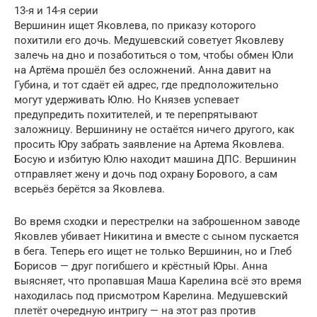
13-я и 14-я серии
Вершинин ищет Яковлева, по приказу которого
похитили его дочь. Медушевский советует Яковлеву
залечь на дно и позаботиться о том, чтобы обмен Юли
на Артёма прошёл без осложнений. Анна давит на
Губина, и тот сдаёт ей адрес, где предположительно
могут удерживать Юлю. Но Князев успевает
предупредить похитителей, и те перепрятывают
заложницу. Вершинину не остаётся ничего другого, как
просить Юру забрать заявление на Артема Яковлева.
Босую и избитую Юлю находит машина ДПС. Вершинин
отправляет жену и дочь под охрану Борового, а сам
всерьёз берётся за Яковлева.
Во время сходки и перестрелки на заброшенном заводе
Яковлев убивает Никитина и вместе с сыном пускается
в бега. Теперь его ищет не только Вершинин, но и Глеб
Борисов — друг погибшего и крёстный Юры. Анна
выясняет, что пропавшая Маша Карелина всё это время
находилась под присмотром Карелина. Медушевский
плетёт очередную интригу — на этот раз против