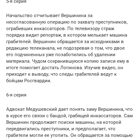
5-я серия
Начальство отчитывает Вершинина за
несогласованную операцию по захвату преступников,
ограбивших инкассаторов. По телевизору страж
порядка видит репортаж, в котором мелькает машина
грабителей. Вершинин обращается за исходниками в
редакцию телеканала, не подозревая о том, что двое
его подчиненных уже позаботились об удалении
материала. Чудом сохранившуюся копию записи ему в
итоге помогает достать Логинова. Изучив видео, он
приходит к выводу, что следы грабителей ведут к
бойцам Росгвардии.
6-я серия
Адвокат Медушевский дает понять заму Вершинина, что
в курсе его связи с бандой, грабящей инкассаторов. Сам
Вершинин продолжает поиски машины, на которой
передвигались преступники, и предполагает, что
грабители могли ее утопить. Он обращается за помощью