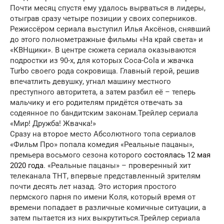
Почти месяц спустя ему удалось вырваться в лидеры,
отыграв сразу четыре позиции у своих соперников.
Режиссёром сериала выступил Илья Аксёнов, снявший
до этого полнометражные фильмы «На край света» и
«КВНщики». В центре сюжета сериала оказываются
подростки из 90-х, для которых Coca-Cola и жвачка
Turbo своего рода сокровища. Главный герой, решив
впечатлить девушку, угнал машину местного
преступного авторитета, а затем разбил её – теперь
мальчику и его родителям придётся отвечать за
содеянное по бандитским законам.Трейлер сериала
«Мир! Дружба! Жвачка!»
Сразу на второе место Абсолютного топа сериалов
«Фильм Про» попала комедия «Реальные пацаны»,
премьера восьмого сезона которого
состоялась 12 мая
2020 года
. «Реальные пацаны» – проверенный хит
телеканала ТНТ, впервые представленный зрителям
почти десять лет назад. Это история простого
пермского парня по имени Коля, который время от
времени попадает в различные комичные ситуации, а
затем пытается из них выкрутиться.Трейлер сериала