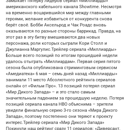
Замыкает пятёрку лидеров сериал «Миллиарды»
американского кабельного канала Showtime. Несмотря
на временно воцарившийся мир между главными
героями, желание избавиться от конкурента снова
берёт своё. Бобби Аксельрод и Чак Роадс вновь
оказываются по разные стороны баррикад. Правда, на
этот раз в эту битву вмешиваются два новых
персонажа, роли которых сыграли Кори Столл и
Джулианна Маргулис.Трейлер сериала «Миллиарды»
Больше всего позиций по итогам прошедшей недели
удалось отыграть «Миллиардам». Первая серия пятого
сезона была опубликована стриминговым сервисом
«Амедиатека» 6 мая – семь дней назад «Миллиарды»
занимали 11 место Абсолютного рейтинга сериалов
онлайн от «Фильм Про». 13 позиций потерял сериал
«Мир Дикого Запада» – и это стало самым
значительным падением за прошедшую неделю. Потеря
позиций сериала канала HBO объяснима – зрители
увидели финальную серию 3-го сезона «Мира Дикого
Запада», поэтому постепенно они теряют к проекту
интерес.Трейлер сериала «Мир Дикого Запада»
Покинули наш рейтинг сразу 11 сериалов: «Диверсант.